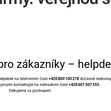
pro zákazníky – helpd
elpdesk na telefonním čísle
+420 800 100 278
dočasně nedostu
prosím kontaktujte na náhradním čísle
+420 601 507 555
.
Děkujeme za pochopení.