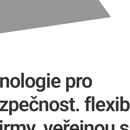
hnologie pro
zpečnost.
flexib
firmy.
veřejnou s