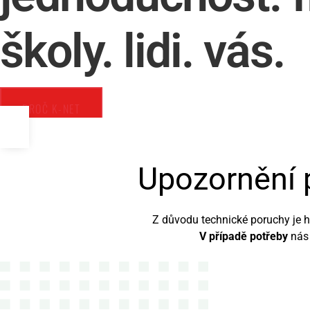
školy.
lidi.
vás.
PROČ K-NET
Upozornění 
Z důvodu technické poruchy je h
V případě potřeby
nás 