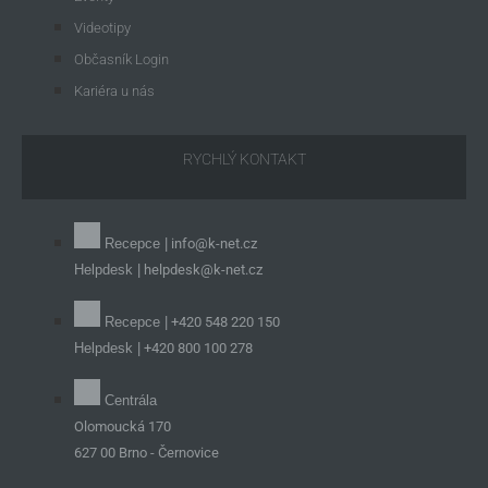
Videotipy
Občasník Login
Kariéra u nás
RYCHLÝ KONTAKT
Recepce |
info@k-net.cz
Helpdesk |
helpdesk@k-net.cz
Recepce |
+420 548 220 150
Helpdesk |
+420 800 100 278
Centrála
Olomoucká 170
627 00 Brno - Černovice