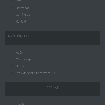
Profil
Reference
Certifikace
Kontakt
NAŠE ČINNOST
Řešení
Technologie
Služby
Projekty spolufinancované EU
PRO VÁS
Eventy