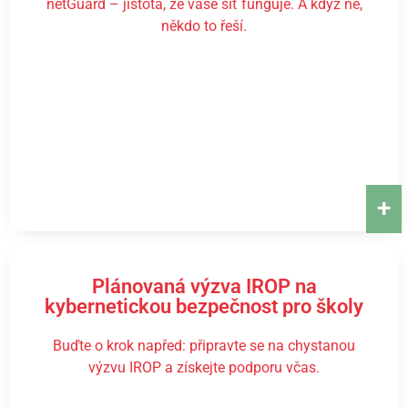
netGuard – jistota, že vaše síť funguje. A když ne,
někdo to řeší.
+
Plánovaná výzva IROP na
kybernetickou bezpečnost pro školy
Buďte o krok napřed: připravte se na chystanou
výzvu IROP a získejte podporu včas.