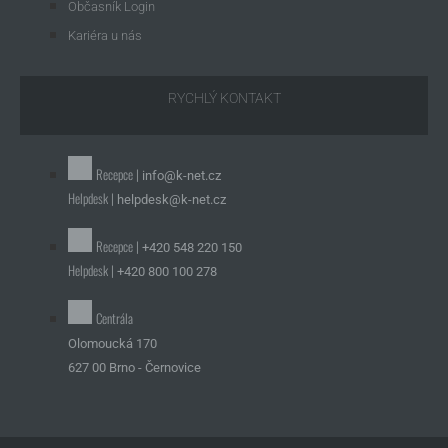
Občasník Login
Kariéra u nás
RYCHLÝ KONTAKT
Recepce |
info@k-net.cz
Helpdesk |
helpdesk@k-net.cz
Recepce |
+420 548 220 150
Helpdesk |
+420 800 100 278
Centrála
Olomoucká 170
627 00 Brno - Černovice