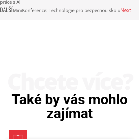
práce s AI
DALŠÍ
Next
MiniKonference: Technologie pro bezpečnou školu
Chcete více?
Také by vás mohlo
zajímat