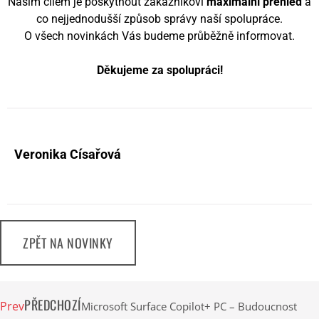
Naším cílem je poskytnout zákazníkovi
maximální přehled
a
co nejjednodušší způsob správy naší spolupráce.
O všech novinkách Vás budeme průběžně informovat.
Děkujeme za spolupráci!
Veronika Císařová
ZPĚT NA NOVINKY
PŘEDCHOZÍ
Prev
Microsoft Surface Copilot+ PC – Budoucnost