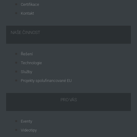
Certifikace
Kontakt
NAŠE ČINNOST
Řešení
Technologie
Služby
Projekty spolufinancované EU
PRO VÁS
Eventy
Videotipy