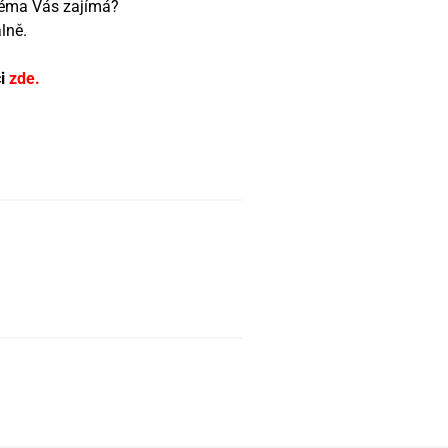
téma Vás zajímá?
lně.
ci
zde
.