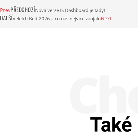
PŘEDCHOZÍ
Prev
Nová verze IS Dashboard je tady!
DALŠÍ
Next
Veletrh Bett 2026 – co nás nejvíce zaujalo
Chc
Také 