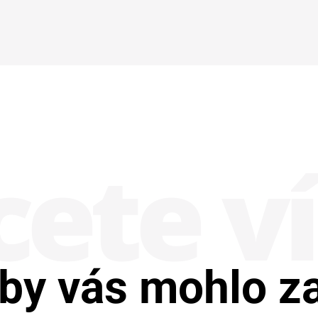
ete v
by vás mohlo z