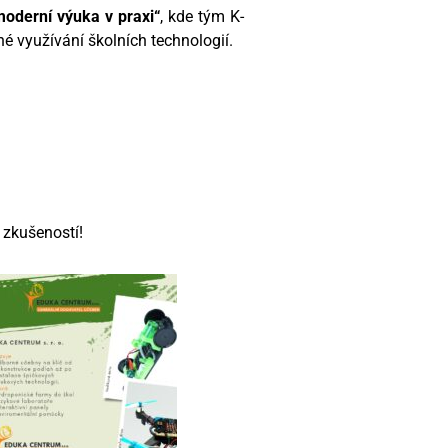
oderní výuka v praxi“
, kde tým K-
né využívání školních technologií.
 zkušeností!