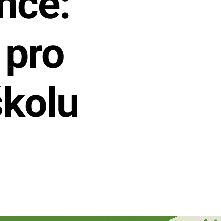
nce:
 pro
kolu