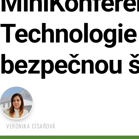
MiniKonfere
Technologie
bezpečnou š
VERONIKA CÍSAŘOVÁ