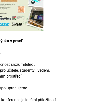
ýuka v praxi“
:
pečnost srozumitelnou.
ro učitele, studenty i vedení.
ním prostředí
 spolupracujeme
onference je ideální příležitostí.