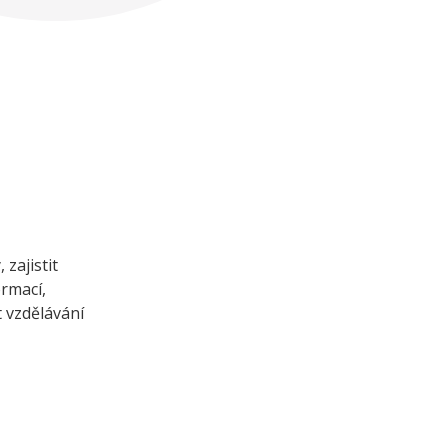
zajistit
ormací,
t vzdělávání