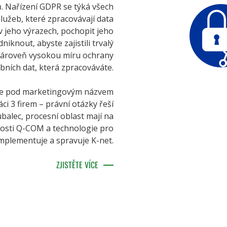
. Nařízení GDPR se týká všech
 služeb, které zpracovávají data
 jeho výrazech, pochopit jeho
iknout, abyste zajistili trvalý
a zároveň vysokou míru ochrany
bních dat, která zpracováváte.
eme pod marketingovým názvem
ci 3 firem – právní otázky řeší
balec, procesní oblast mají na
nosti Q-COM a technologie pro
implementuje a spravuje K-net.
ZJISTĚTE VÍCE