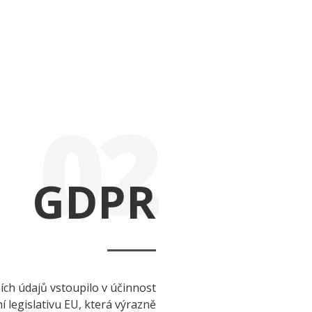
02
GDPR
ch údajů vstoupilo v účinnost
ní legislativu EU, která výrazně