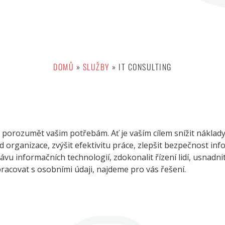
DOMŮ
»
SLUŽBY
»
IT CONSULTING
orozumět vašim potřebám. Ať je vaším cílem snížit náklady, 
d organizace, zvýšit efektivitu práce, zlepšit bezpečnost inf
ávu informačních technologií, zdokonalit řízení lidí, usnadni
acovat s osobními údaji, najdeme pro vás řešení.