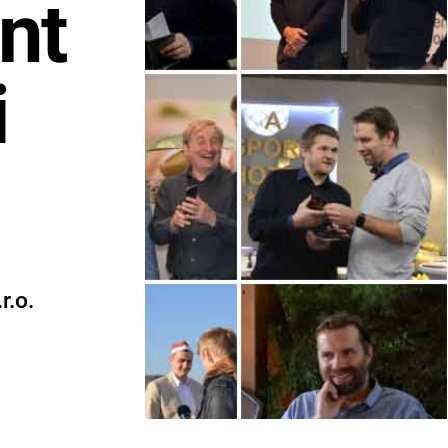
nt
i
r.o.