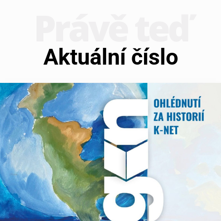
Právě teď
Aktuální číslo