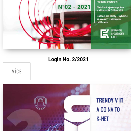
Login No. 2/2021
VÍCE