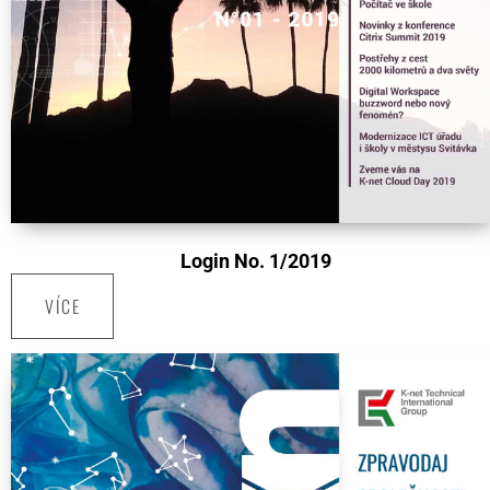
Login No. 1/2019
VÍCE