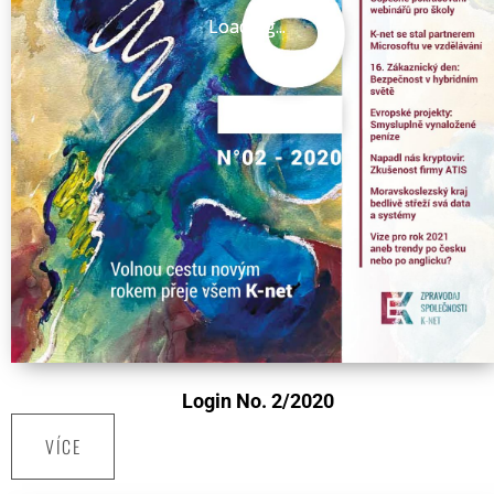
Loading...
Loading...
Login No. 2/2020
VÍCE