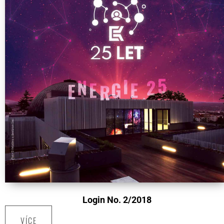
Login No. 2/2018
VÍCE