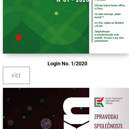
Login No. 1/2020
VÍCE