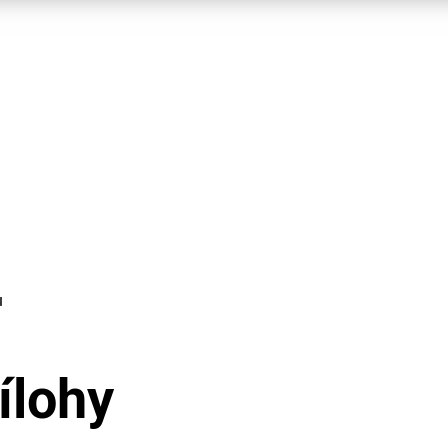
u
ílohy