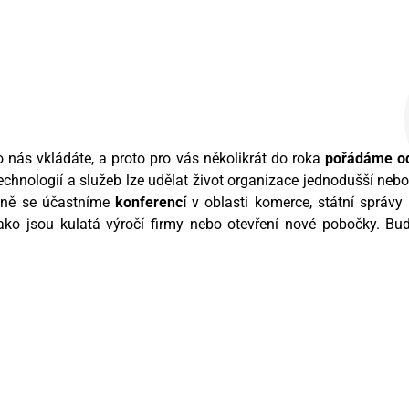
o nás vkládáte, a proto pro vás několikrát do roka
pořádáme od
 technologií a služeb lze udělat život organizace jednodušší neb
elně se účastníme
konferencí
v oblasti komerce, státní správy
jako jsou kulatá výročí firmy nebo otevření nové pobočky. Bu