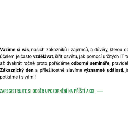
Vážíme si vás
, našich zákazníků i zájemců, a důvěry, kterou d
účelem je často
vzdělávat
, šířit osvětu, jak pomocí určitých IT
až dvakrát ročně proto pořádáme
odborné semináře
, pravid
Zákaznický den
a příležitostně slavíme
významné události
, 
potkáme i s vámi!
ZAREGISTRUJTE SI ODBĚR UPOZORNĚNÍ NA PŘÍŠTÍ AKCI