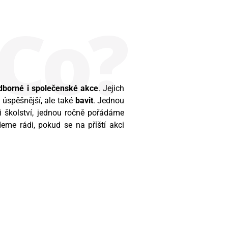
Co?
borné i společenské akce
. Jejich
o úspěšnější, ale také
bavit
. Jednou
 i školství, jednou ročně pořádáme
deme rádi, pokud se na příští akci