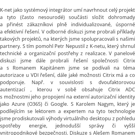
K-net jako systémový integrátor umí navrhnout celý projekt
a tyto (často nesourodé) součásti složit dohromady
a přinést zákazníkovi plně individualizované, úsporné
a efektivní řešení. V odborné diskuzi jsme probrali příklady
takových projektů, na kterých jsme spolupracovali s našimi
partnery. S tím pomohl Petr Nepustil z K-netu, který shrnul
technické a organizační postřehy z realizace. V panelové
diskuzi jsme dále probrali řešení společnosti Citrix
a s Romanem Kapitánem jsme se podívali na téma
autorizace u VDI řešení, dále jaké možnosti Citrix má a co
podporuje. Např. v souvislosti s dvoufaktorovou
autentizací , kterou v sobě obsahuje Citrix ADC
s možnostmi jeho propojení na externí autorizační identity
jako Azure (O365) či Google. S Karolem Nagym, který je
podílejícím se lektorem a expertem na tyto technologie
jsme prodiskutovali výhody virtuálního desktopu z pohledu
spotřeby energie, jednodušší správy či vyšší
vnitropodnikové bezpečnosti. Diskuze s Alešem Romanem