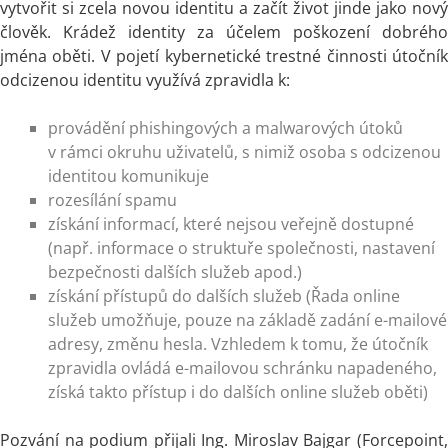
vytvořit si zcela novou identitu a začít život jinde jako nový
člověk. Krádež identity za účelem poškození dobrého
jména oběti. V pojetí kybernetické trestné činnosti útočník
odcizenou identitu využívá zpravidla k:
provádění phishingových a malwarových útoků
v rámci okruhu uživatelů, s nimiž osoba s odcizenou
identitou komunikuje
rozesílání spamu
získání informací, které nejsou veřejně dostupné
(např. informace o struktuře společnosti, nastavení
bezpečnosti dalších služeb apod.)
získání přístupů do dalších služeb (Řada online
služeb umožňuje, pouze na základě zadání e-mailové
adresy, změnu hesla. Vzhledem k tomu, že útočník
zpravidla ovládá e-mailovou schránku napadeného,
získá takto přístup i do dalších online služeb oběti)
Pozvání na podium přijali Ing. Miroslav Bajgar (Forcepoint,