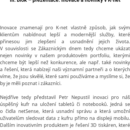
Inovace znamenají pro K-net vlastně způsob, jak svým
klientům nabídnout lepší a modernější služby, které
přinesou jim zlepšení a usnadnění jejich života.
V souvislosti se Zákaznickým dnem tedy chceme ukázat
nejen novinky v našem produktovém portfoliu, kterými
chceme být lepší než konkurence, ale např. také novinky
a řešení, která nabízejí naši významní partneři a o kterých
víme, že jsou skvělé, které sami používáme a myslíme si, že
by je měli poznat i zákazníci.
Nejdříve tedy představil Petr Nepustil inovaci pro náš
úspěšný kufr na uložení tabletů či notebooků. Jedná se
o čidla netSense, která usnadní správu a která umožní
uživatelům sledovat data z kufru přímo na displeji mobilu.
Dalším inovativním produktem je řešení 3D tiskáren, které