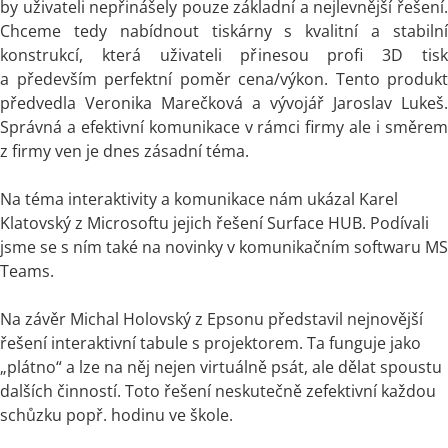
by uživateli nepřinášely pouze základní a nejlevnější řešení.
Chceme tedy nabídnout tiskárny s kvalitní a stabilní
konstrukcí, která uživateli přinesou profi 3D tisk
a především perfektní poměr cena/výkon. Tento produkt
předvedla Veronika Marečková a vývojář Jaroslav Lukeš.
Správná a efektivní komunikace v rámci firmy ale i směrem
z firmy ven je dnes zásadní téma.
Na téma interaktivity a komunikace nám ukázal Karel
Klatovský z Microsoftu jejich řešení Surface HUB. Podívali
jsme se s ním také na novinky v komunikačním softwaru MS
Teams.
Na závěr Michal Holovský z Epsonu představil nejnovější
řešení interaktivní tabule s projektorem. Ta funguje jako
„plátno“ a lze na něj nejen virtuálně psát, ale dělat spoustu
dalších činností. Toto řešení neskutečně zefektivní každou
schůzku popř. hodinu ve škole.