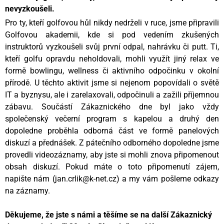
nevyzkoušeli.
Pro ty, kteří golfovou hůl nikdy nedrželi v ruce, jsme připravili
Golfovou akademii, kde si pod vedením zkušených
instruktorů vyzkoušeli svůj první odpal, nahrávku či putt. Ti,
kteří golfu opravdu neholdovali, mohli využít jiný relax ve
formě bowlingu, wellness či aktivního odpočinku v okolní
přírodě. U těchto aktivit jsme si nejenom popovídali o světě
IT a byznysu, ale i zarelaxovali, odpočinuli a zažili příjemnou
zábavu. Součástí Zákaznického dne byl jako vždy
společenský večerní program s kapelou a druhý den
dopoledne proběhla odborná část ve formě panelových
diskuzí a přednášek. Z pátečního odborného dopoledne jsme
provedli videozáznamy, aby jste si mohli znova připomenout
obsah diskuzí. Pokud máte o toto připomenutí zájem,
napište nám (jan.crlik@k-net.cz) a my vám pošleme odkazy
na záznamy.
Děkujeme, že jste s námi a těšíme se na další Zákaznický