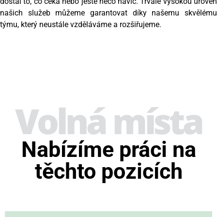
dostal to, co čeká nebo ještě něco navíc. Trvale vysokou úroveň
našich služeb můžeme garantovat díky našemu skvělému
týmu, který neustále vzděláváme a rozšiřujeme.
Volná místa
Nabízíme práci na
těchto pozicích