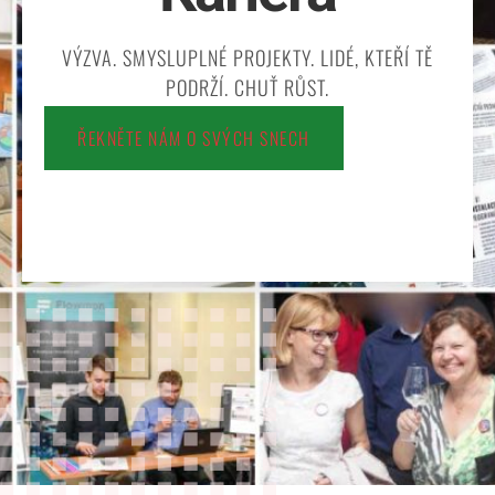
VÝZVA. SMYSLUPLNÉ PROJEKTY. LIDÉ, KTEŘÍ TĚ
PODRŽÍ. CHUŤ RŮST.
ŘEKNĚTE NÁM O SVÝCH SNECH