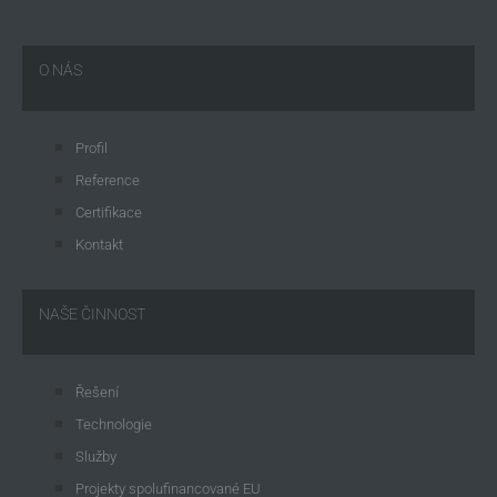
O NÁS
Profil
Reference
Certifikace
Kontakt
NAŠE ČINNOST
Řešení
Technologie
Služby
Projekty spolufinancované EU