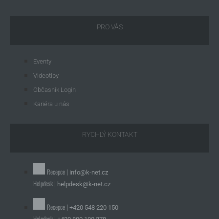
PRO VÁS
Eventy
Videotipy
Občasník Login
Kariéra u nás
RYCHLÝ KONTAKT
Recepce |
info@k-net.cz
Helpdesk |
helpdesk@k-net.cz
Recepce |
+420 548 220 150
Helpdesk |