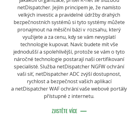
jakákoli organizace, přišel K-net se službou
netDispatcher. Jejím principem je, že namísto
velkých investic a pravidelné údržby drahých
bezpečnostních systémů si tyto systémy můžete
pronajmout na měsíční bázi v rozsahu, který
využijete a za cenu, kdy se vám nevyplatí
technologie kupovat. Navíc budete mít vše
jednodušší a spolehlivější, protože se vám o tyto
náročné technologie postarají naši certifikovaní
specialisté. Služba netDispatcher NGFW ochrání
vaši síť, netDispatcher ADC zvýší dostupnost,
rychlost a bezpečnost vašich aplikací
a netDispatcher WAF ochrání vaše webové portály
přístupné z internetu.
ZJISTĚTE VÍCE