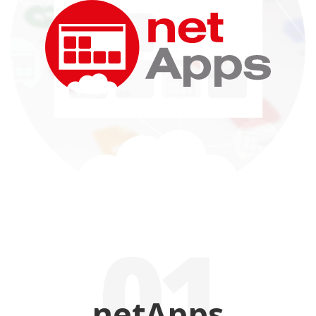
01
netApps