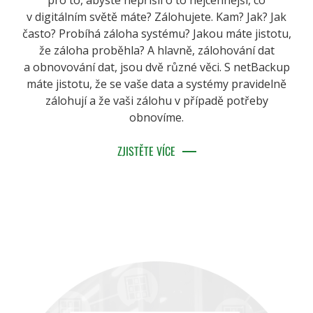
pro to, abyste nepřišli o to nejcennější, co
v digitálním světě máte? Zálohujete. Kam? Jak? Jak
často? Probíhá záloha systému? Jakou máte jistotu,
že záloha proběhla? A hlavně, zálohování dat
a obnovování dat, jsou dvě různé věci. S netBackup
máte jistotu, že se vaše data a systémy pravidelně
zálohují a že vaši zálohu v případě potřeby
obnovíme.
ZJISTĚTE VÍCE