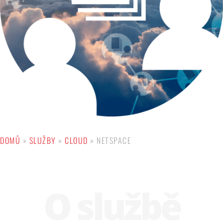
DOMŮ
»
SLUŽBY
»
CLOUD
»
NETSPACE
O službě