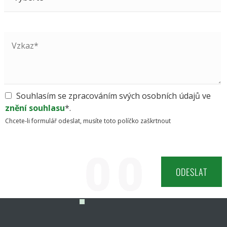
Souhlasím se zpracováním svých osobních údajů ve
znění souhlasu
*.
Chcete-li formulář odeslat, musíte toto políčko zaškrtnout
0
0
0
0
0
0
0
0
0
0
0
0