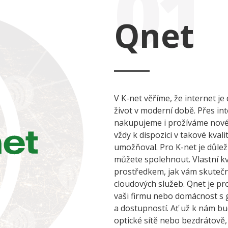
01
Qnet
V K-net věříme, že internet 
život v moderní době. Přes i
nakupujeme i prožíváme nové 
vždy k dispozici v takové kval
umožňoval. Pro K-net je důlež
můžete spolehnout. Vlastní kva
prostředkem, jak vám skuteč
cloudových služeb. Qnet je pr
vaši firmu nebo domácnost s 
a dostupností. Ať už k nám bu
optické sítě nebo bezdrátově,