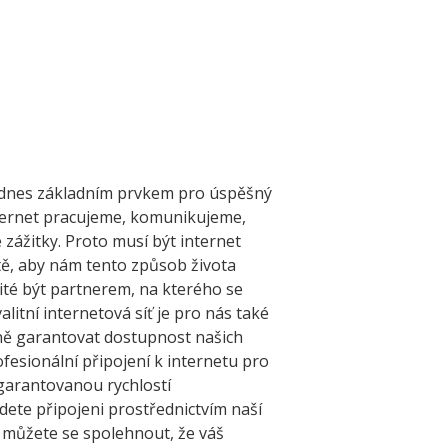
je dnes základním prvkem pro úspěšný
nternet pracujeme, komunikujeme,
zážitky. Proto musí být internet
itě, aby nám tento způsob života
ité být partnerem, na kterého se
litní internetová síť je pro nás také
ně garantovat dostupnost našich
ofesionální připojení k internetu pro
garantovanou rychlostí
dete připojeni prostřednictvím naší
 můžete se spolehnout, že váš