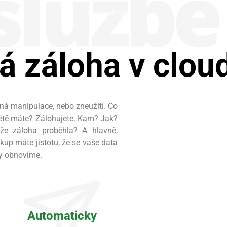
službě
Loading...
 záloha v clou
ěná manipulace, nebo zneužití. Co
 světě máte? Zálohujete. Kam? Jak?
že záloha proběhla? A hlavně,
kup máte jistotu, že se vaše data
by obnovíme.
Automaticky