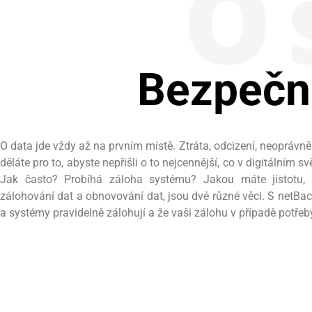
O 
Bezpečná
O data jde vždy až na prvním místě. Ztráta, odcizení, neoprávn
děláte pro to, abyste nepřišli o to nejcennější, co v digitálním
Jak často? Probíhá záloha systému? Jakou máte jistotu, 
zálohování dat a obnovování dat, jsou dvě různé věci. S netBac
a systémy pravidelně zálohují a že vaši zálohu v případě potře