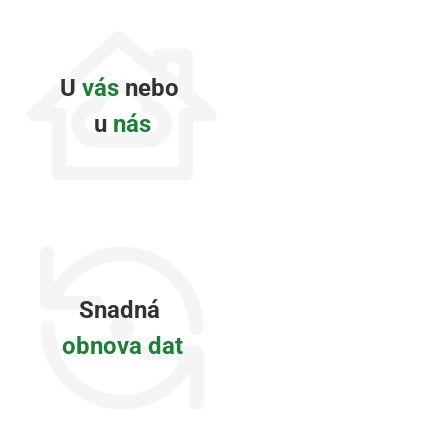
U
vás
nebo
u
nás
Snadná
obnova dat