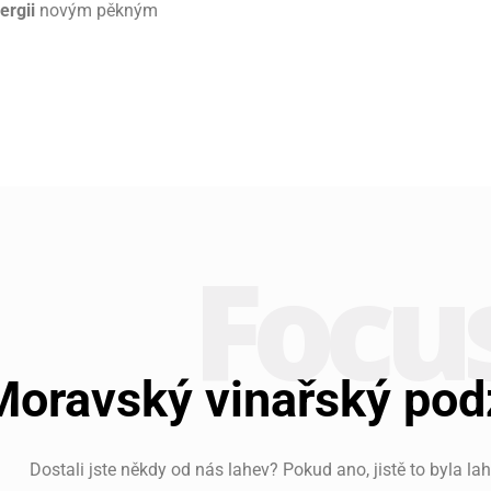
ergii
novým pěkným
Focu
Moravský vinařský po
Dostali jste někdy od nás lahev? Pokud ano, jistě to byla l