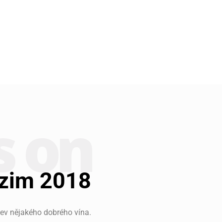
s on
dzim 2018
ahev nějakého dobrého vína.