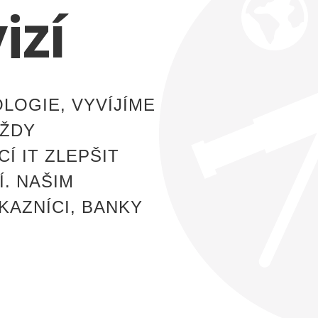
izí
OGIE, VYVÍJÍME
VŽDY
Í IT ZLEPŠIT
. NAŠIM
KAZNÍCI, BANKY