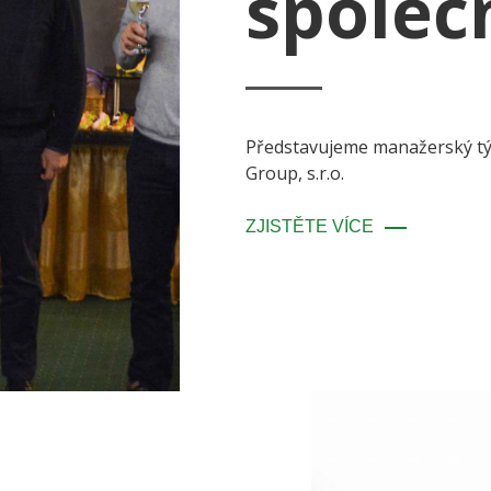
společ
Představujeme manažerský tým
Group, s.r.o.
ZJISTĚTE VÍCE