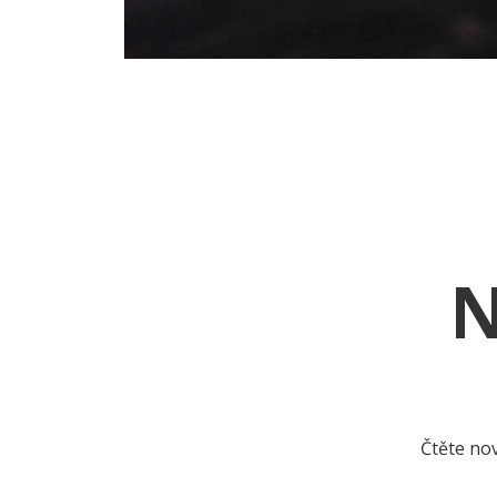
N
Čtěte nov