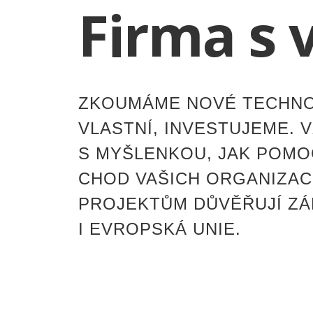
Firma s v
ZKOUMÁME NOVÉ TECHNOL
VLASTNÍ, INVESTUJEME. 
S MYŠLENKOU, JAK POMOC
CHOD VAŠICH ORGANIZACÍ
PROJEKTŮM DŮVĚŘUJÍ ZÁ
I EVROPSKÁ UNIE.