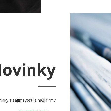
ovinky
inky a zajímavosti z naší firmy