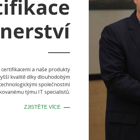
tifikace
nerství
O certifikacemi a naše produkty
vyšší kvalitě díky dlouhodobým
 technologickými společnostmi
fikovanému týmu IT specialistů.
ZJISTĚTE VÍCE