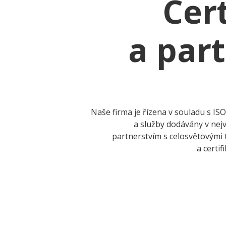
Cer
a part
Naše firma je řízena v souladu s IS
a služby dodávány v nej
partnerstvím s celosvětovými
a certi