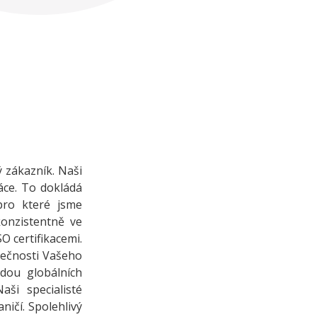
 zákazník. Naši
áce. To dokládá
pro které jsme
konzistentně ve
O certifikacemi.
zpečnosti Vašeho
dou globálních
ši specialisté
ničí. Spolehlivý