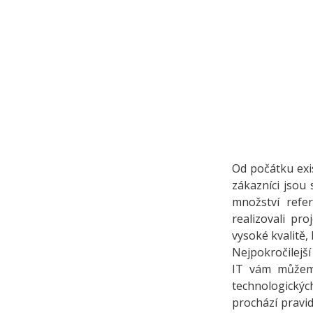
Od počátku exi
zákazníci jsou
množství refe
realizovali pr
vysoké kvalitě,
Nejpokročilejší
IT vám můžeme
technologický
prochází pravid