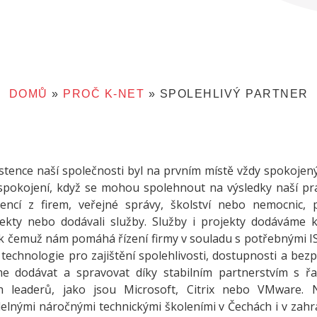
DOMŮ
»
PROČ K-NET
»
SPOLEHLIVÝ PARTNER
stence naší společnosti byl na prvním místě vždy spokojený
 spokojení, když se mohou spolehnout na výsledky naší pr
rencí z firem, veřejné správy, školství nebo nemocnic, 
ojekty nebo dodávali služby. Služby i projekty dodáváme 
 k čemuž nám pomáhá řízení firmy v souladu s potřebnými IS
 technologie pro zajištění spolehlivosti, dostupnosti a be
 dodávat a spravovat díky stabilním partnerstvím s řa
ch leaderů, jako jsou Microsoft, Citrix nebo VMware. Na
elnými náročnými technickými školeními v Čechách i v zahra