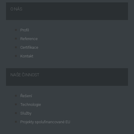
O NÁS
Profil
Reference
Certifikace
Kontakt
NAŠE ČINNOST
Řešení
Technologie
Služby
Projekty spolufinancované EU