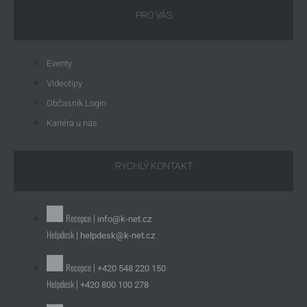
PRO VÁS
Eventy
Videotipy
Občasník Login
Kariéra u nás
RYCHLÝ KONTAKT
Recepce |
info@k-net.cz
Helpdesk |
helpdesk@k-net.cz
Recepce |
+420 548 220 150
Helpdesk |
+420 800 100 278