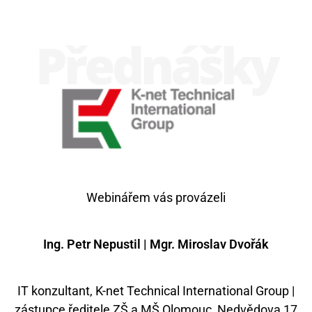
Přednášky
Webinářem vás provázeli
Ing. Petr Nepustil | Mgr. Miroslav Dvořák
IT konzultant, K-net Technical International Group |
zástupce ředitele ZŠ a MŠ Olomouc, Nedvědova 17