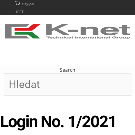
Přeskočit
E-SHOP
na
ÚČET
obsah
Search
Login No. 1/2021