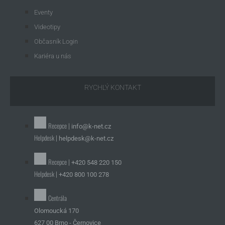
Eventy
Videotipy
Občasník Login
Kariéra u nás
RYCHLÝ KONTAKT
Recepce |
info@k-net.cz
Helpdesk |
helpdesk@k-net.cz
Recepce |
+420 548 220 150
Helpdesk |
+420 800 100 278
Centrála
Olomoucká 170
627 00 Brno - Černovice