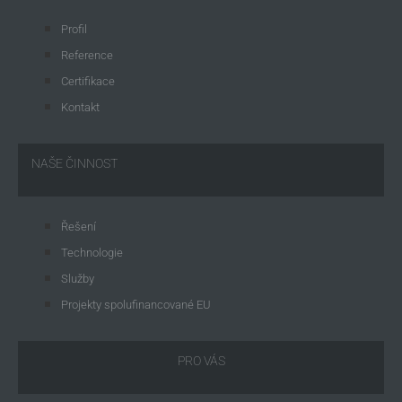
Profil
Reference
Certifikace
Kontakt
NAŠE ČINNOST
Řešení
Technologie
Služby
Projekty spolufinancované EU
PRO VÁS