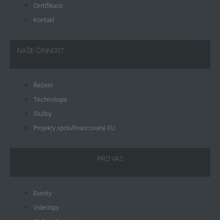
Certifikace
Kontakt
NAŠE ČINNOST
Řešení
Technologie
Služby
Projekty spolufinancované EU
PRO VÁS
Eventy
Videotipy