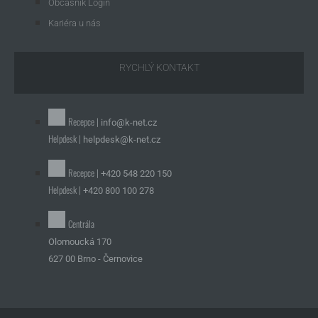
Občasník Login
Kariéra u nás
RYCHLÝ KONTAKT
Recepce |
info@k-net.cz
Helpdesk |
helpdesk@k-net.cz
Recepce |
+420 548 220 150
Helpdesk |
+420 800 100 278
Centrála
Olomoucká 170
627 00 Brno - Černovice