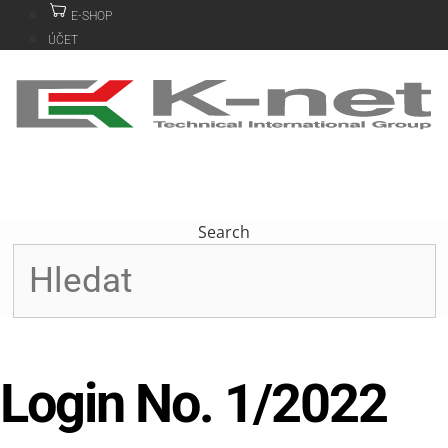
Přeskočit
E-SHOP
na
ÚČET
obsah
Search
Login No. 1/2022