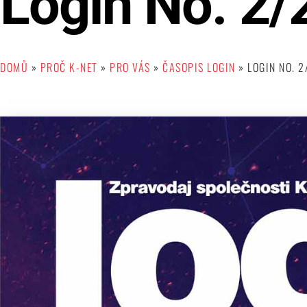
Login No. 2/
DOMŮ
»
PROČ K-NET
»
PRO VÁS
»
ČASOPIS LOGIN
»
LOGIN NO. 