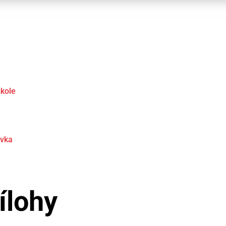
škole
ávka
ílohy