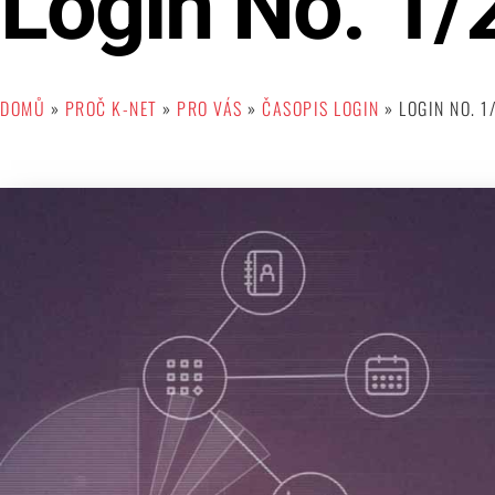
Login No. 1/
DOMŮ
»
PROČ K-NET
»
PRO VÁS
»
ČASOPIS LOGIN
»
LOGIN NO. 1