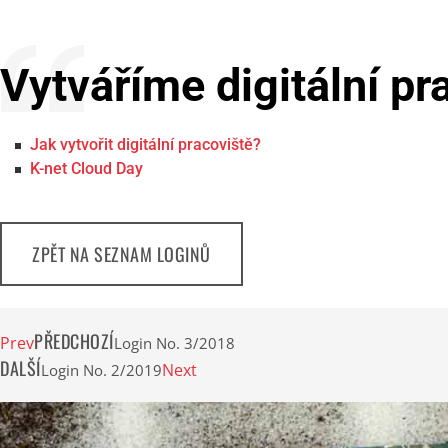
Vytváříme digitální pr
Jak vytvořit digitální pracoviště?
K-net Cloud Day
ZPĚT NA SEZNAM LOGINŮ
PŘEDCHOZÍ
Prev
Login No. 3/2018
DALŠÍ
Next
Login No. 2/2019