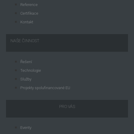
Reference
Certifikace
Kontakt
NAŠE ČINNOST
Řešení
Technologie
Služby
Projekty spolufinancované EU
PRO VÁS
Eventy