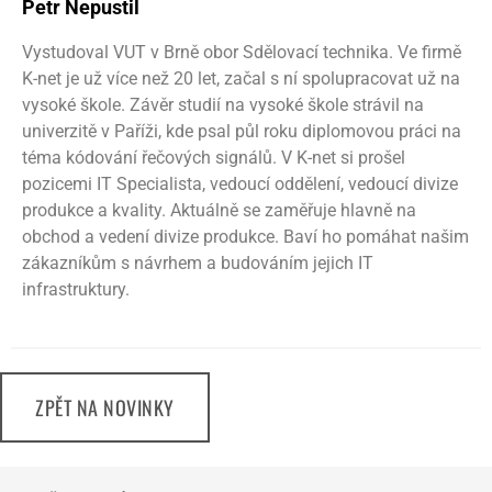
Petr Nepustil
Vystudoval VUT v Brně obor Sdělovací technika. Ve firmě
K-net je už více než 20 let, začal s ní spolupracovat už na
vysoké škole. Závěr studií na vysoké škole strávil na
univerzitě v Paříži, kde psal půl roku diplomovou práci na
téma kódování řečových signálů. V K-net si prošel
pozicemi IT Specialista, vedoucí oddělení, vedoucí divize
produkce a kvality. Aktuálně se zaměřuje hlavně na
obchod a vedení divize produkce. Baví ho pomáhat našim
zákazníkům s návrhem a budováním jejich IT
infrastruktury.
ZPĚT NA NOVINKY