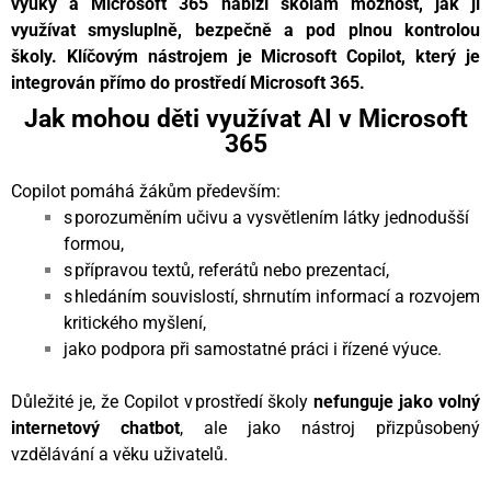
výuky a Microsoft 365 nabízí školám možnost, jak ji
využívat
smysluplně, bezpečně a pod plnou kontrolou
školy
. Klíčovým nástrojem je
Microsoft Copilot
, který je
integrován přímo do prostředí Microsoft 365.
Jak mohou děti využívat AI v Microsoft
365
Copilot pomáhá žákům především:
s porozuměním učivu a vysvětlením látky jednodušší
formou,
s přípravou textů, referátů nebo prezentací,
s hledáním souvislostí, shrnutím informací a rozvojem
kritického myšlení,
jako podpora při samostatné práci i řízené výuce.
Důležité je, že Copilot v prostředí školy
nefunguje jako volný
internetový chatbot
, ale jako nástroj přizpůsobený
vzdělávání a věku uživatelů.