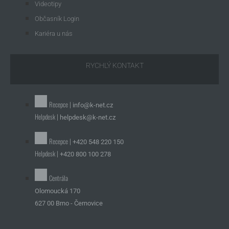
Videotipy
Občasník Login
Kariéra u nás
RYCHLÝ KONTAKT
Recepce |
info@k-net.cz
Helpdesk |
helpdesk@k-net.cz
Recepce |
+420 548 220 150
Helpdesk |
+420 800 100 278
Centrála
Olomoucká 170
627 00 Brno - Černovice