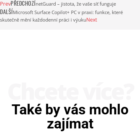
PŘEDCHOZÍ
Prev
netGuard – jistota, že vaše síť funguje
DALŠÍ
Microsoft Surface Copilot+ PC v praxi: funkce, které
Next
skutečně mění každodenní práci i výuku
Chcete více?
Také by vás mohlo
zajímat