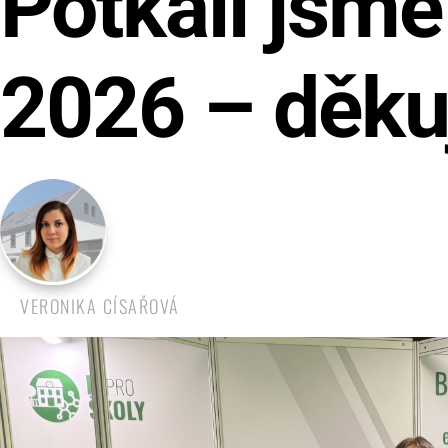
Potkali jsme
2026 – děku
VERONIKA CÍSAŘOVÁ