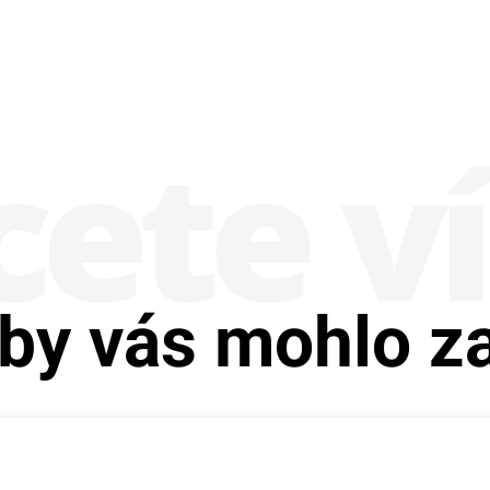
ete v
by vás mohlo z