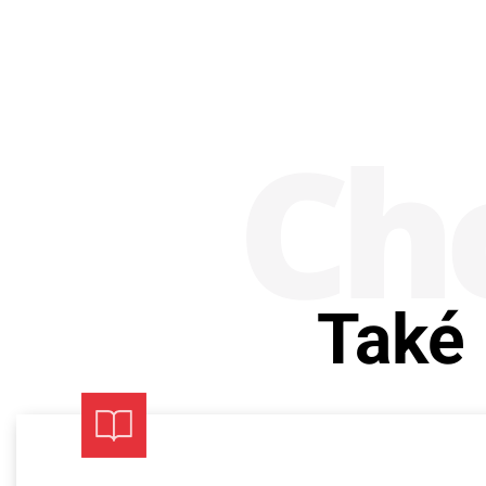
Chc
Také 