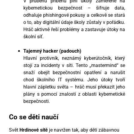
V průběhu příběhu plní úkoly zaměřené na
kybernetickou bezpečnost – šifruje data,
odhaluje phishingové pokusy a celkově se stará
o to, aby digitální údaje školy zůstaly v pořádku.
Hráč aktivně řeší problémy a zastavuje útoky na
školní síť.
Tajemný hacker (padouch)
Hlavní protivník, neznámý kyberútočník, který
stojí za incidenty v síti. Tento „mastermind“ se
snaží obejít bezpečnostní opatření a narušit
chod školního IT systému. Jeho útoky tvoří
hlavní zápletku světa – hráč musí překazit jeho
plány s pomocí znalostí z oblasti kybernetické
bezpečnosti.
Co se děti naučí
Svět
Hrdinové sítě
je navržen tak, aby děti zábavnou