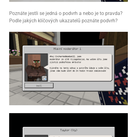
Poznáte jestli se jedná o podvrh a nebo je to pravda?
Podle jakých klíčových ukazatelů poznáte podvrh?