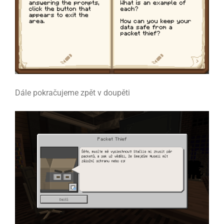
Dále pokračujeme zpět v doupěti