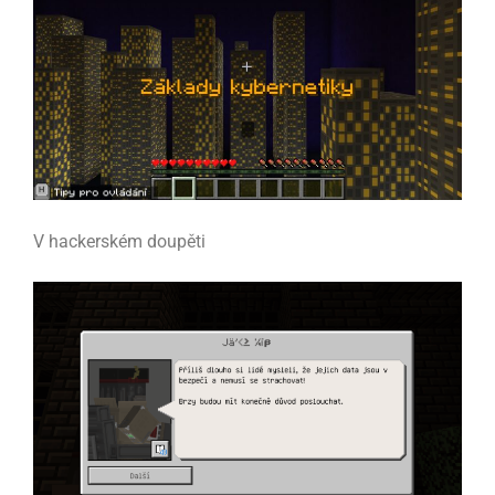
V hackerském doupěti​