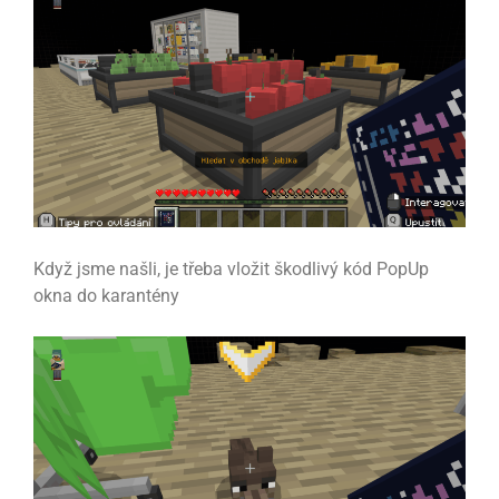
Když jsme našli, je třeba vložit škodlivý kód PopUp
okna do karantény