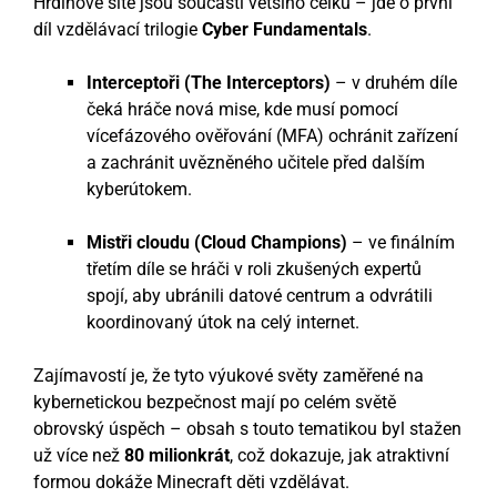
Hrdinové sítě jsou součástí většího celku – jde o první
díl vzdělávací trilogie
Cyber Fundamentals
.
Interceptoři (The Interceptors)
– v druhém díle
čeká hráče nová mise, kde musí pomocí
vícefázového ověřování (MFA) ochránit zařízení
a zachránit uvězněného učitele před dalším
kyberútokem.
Mistři cloudu (Cloud Champions)
– ve finálním
třetím díle se hráči v roli zkušených expertů
spojí, aby ubránili datové centrum a odvrátili
koordinovaný útok na celý internet.
Zajímavostí je, že tyto výukové světy zaměřené na
kybernetickou bezpečnost mají po celém světě
obrovský úspěch – obsah s touto tematikou byl stažen
už více než
80 milionkrát
, což dokazuje, jak atraktivní
formou dokáže Minecraft děti vzdělávat.