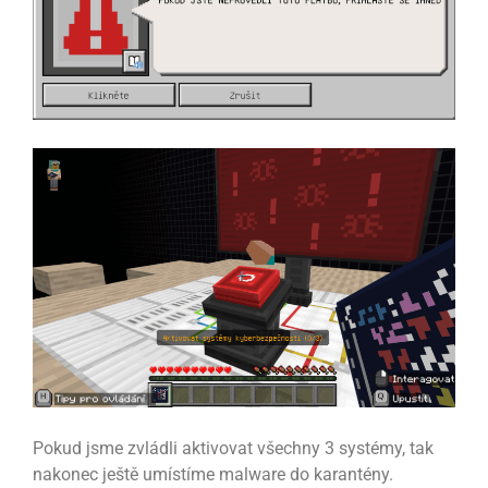
Pokud jsme zvládli aktivovat všechny 3 systémy, tak
nakonec ještě umístíme malware do karantény.