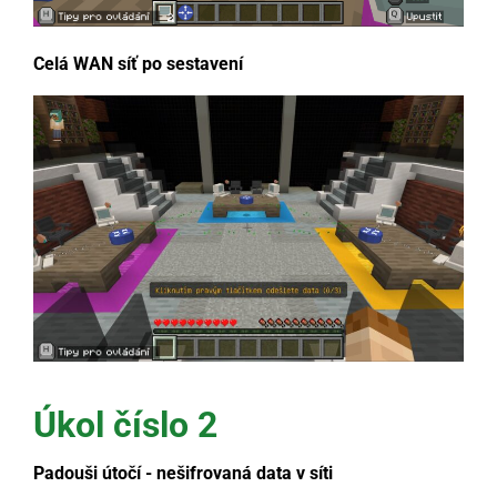
Celá WAN síť po sestavení
Úkol číslo 2
Padouši útočí - nešifrovaná data v síti