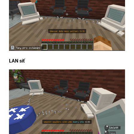
LAN síť