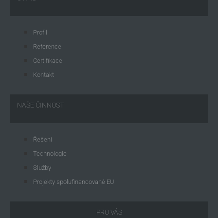
Profil
Reference
Certifikace
Kontakt
NAŠE ČINNOST
Řešení
Technologie
Služby
Projekty spolufinancované EU
PRO VÁS