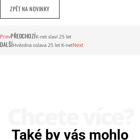
ZPĚT NA NOVINKY
PŘEDCHOZÍ
Prev
K-net slaví 25 let
DALŠÍ
Next
Hvězdná oslava 25 let K‑net
Chcete více?
Také by vás mohlo