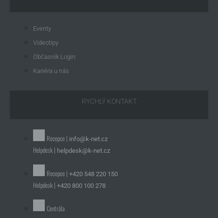
Eventy
Videotipy
Občasník Login
Kariéra u nás
RYCHLÝ KONTAKT
Recepce |
info@k-net.cz
Helpdesk |
helpdesk@k-net.cz
Recepce |
+420 548 220 150
Helpdesk |
+420 800 100 278
Centrála