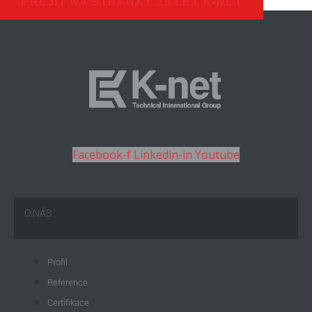
PŘEJÍT NA STRÁNKY 25 LET K-NET
Facebook-f
Linkedin-in
Youtube
O NÁS
Profil
Reference
Certifikace