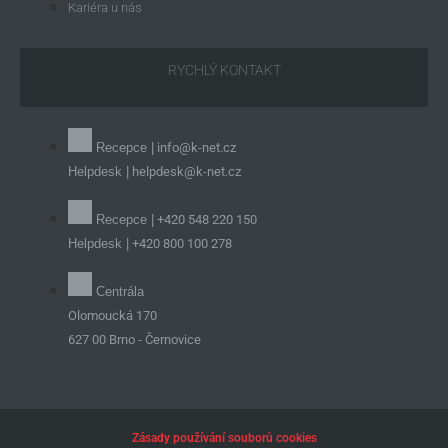
Kariéra u nás
RYCHLÝ KONTAKT
Recepce |
info@k-net.cz
Helpdesk |
helpdesk@k-net.cz
Recepce |
+420 548 220 150
Helpdesk |
+420 800 100 278
Centrála
Olomoucká 170
627 00 Brno - Černovice
Zásady používání souborů cookies