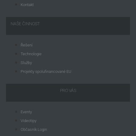
Kontakt
NAŠE ČINNOST
Řešení
Technologie
Služby
Projekty spolufinancované EU
PRO VÁS
Eventy
Videotipy
Občasník Login