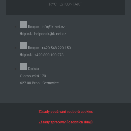
RYCHLÝ KONTAKT
Recepce |
info@k-net.cz
Helpdesk |
helpdesk@k-net.cz
Recepce |
+420 548 220 150
Helpdesk |
+420 800 100 278
Centrála
Olomoucká 170
627 00 Brno - Černovice
Zásady používání souborů cookies
Zásady zpracování osobních údajů