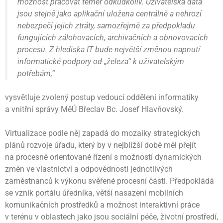
možnost pracovat téměř odkudkoliv. Uživatelská data
jsou stejně jako aplikační uložena centrálně a nehrozí
nebezpečí jejich ztráty, samozřejmě za předpokladu
fungujících zálohovacích, archivačních a obnovovacích
procesů. Z hlediska IT bude největší změnou napnutí
informatické podpory od „železa“ k uživatelským
potřebám,“
vysvětluje zvolený postup vedoucí oddělení informatiky
a vnitřní správy MěÚ Břeclav Bc. Josef Hlavňovský.
Virtualizace podle něj zapadá do mozaiky strategických
plánů rozvoje úřadu, který by v nejbližší době měl přejít
na procesně orientované řízení s možností dynamických
změn ve vlastnictví a odpovědnosti jednotlivých
zaměstnanců k výkonu svěřené procesní části. Předpokládá
se vznik portálu úředníka, větší nasazení mobilních
komunikačních prostředků a možnost interaktivní práce
v terénu v oblastech jako jsou sociální péče, životní prostředí,