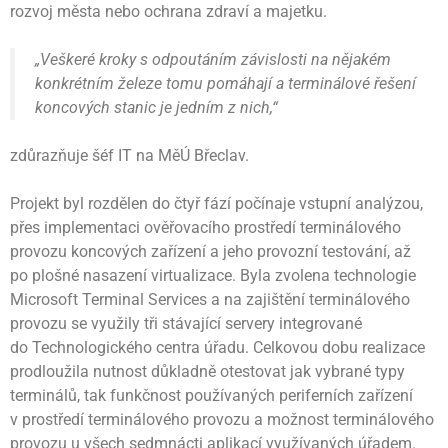
rozvoj města nebo ochrana zdraví a majetku.
„Veškeré kroky s odpoutáním závislosti na nějakém
konkrétním železe tomu pomáhají a terminálové řešení
koncových stanic je jedním z nich,“
zdůrazňuje šéf IT na MěÚ Břeclav.
Projekt byl rozdělen do čtyř fází počínaje vstupní analýzou,
přes implementaci ověřovacího prostředí terminálového
provozu koncových zařízení a jeho provozní testování, až
po plošné nasazení virtualizace. Byla zvolena technologie
Microsoft Terminal Services a na zajištění terminálového
provozu se využily tři stávající servery integrované
do Technologického centra úřadu. Celkovou dobu realizace
prodloužila nutnost důkladně otestovat jak vybrané typy
terminálů, tak funkčnost používaných periferních zařízení
v prostředí terminálového provozu a možnost terminálového
provozu u všech sedmnácti aplikací využívaných úřadem.