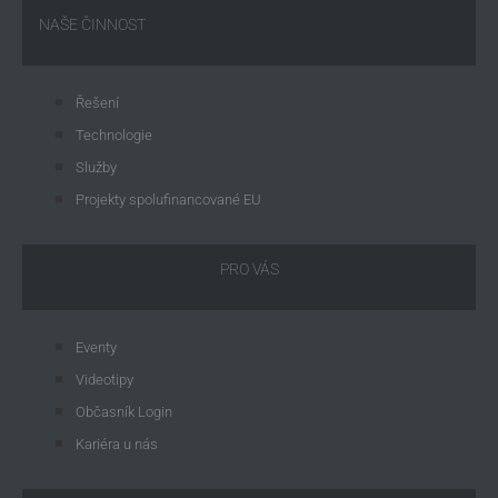
NAŠE ČINNOST
Řešení
Technologie
Služby
Projekty spolufinancované EU
PRO VÁS
Eventy
Videotipy
Občasník Login
Kariéra u nás