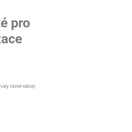
é pro
izace
valy různé edice)