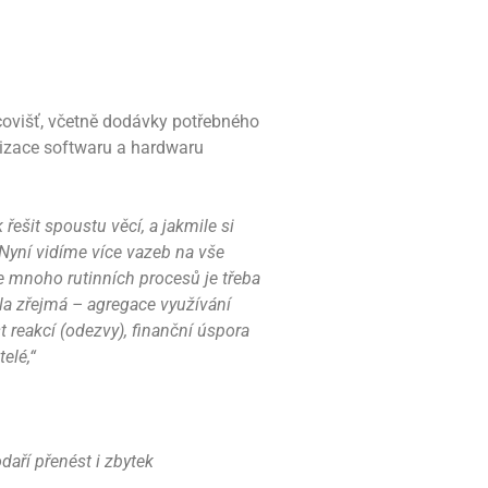
covišť, včetně dodávky potřebného
lizace softwaru a hardwaru
 řešit spoustu věcí, a jakmile si
 Nyní vidíme více vazeb na vše
e mnoho rutinních procesů je třeba
ela zřejmá – agregace využívání
t reakcí (odezvy), finanční úspora
elé,“
aří přenést i zbytek