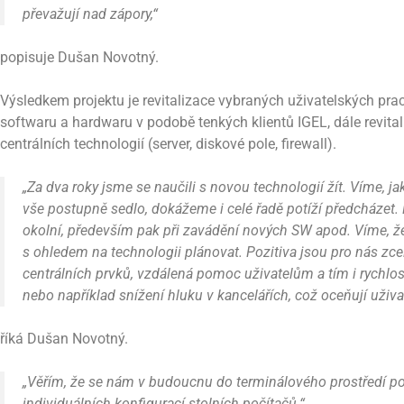
převažují nad zápory,“
popisuje Dušan Novotný.
Výsledkem projektu je revitalizace vybraných uživatelských pra
softwaru a hardwaru v podobě tenkých klientů IGEL, dále revita
centrálních technologií (server, diskové pole, firewall).
„Za dva roky jsme se naučili s novou technologií žít. Víme, jak
vše postupně sedlo, dokážeme i celé řadě potíží předcházet.
okolní, především pak při zavádění nových SW apod. Víme, ž
s ohledem na technologii plánovat. Pozitiva jsou pro nás zc
centrálních prvků, vzdálená pomoc uživatelům a tím i rychlos
nebo například snížení hluku v kancelářích, což oceňují uživat
říká Dušan Novotný.
„Věřím, že se nám v budoucnu do terminálového prostředí pod
individuálních konfigurací stolních počítačů.“