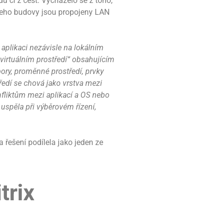
u či z cest. Vycházelo se z toho,
 jeho budovy jsou propojeny LAN
 aplikaci nezávisle na lokálním
virtuálním prostředí“ obsahujícím
ory, proměnné prostředí, prvky
tředí se chová jako vrstva mezi
fliktům mezi aplikací a OS nebo
uspěla při výběrovém řízení,
a řešení podílela jako jeden ze
trix