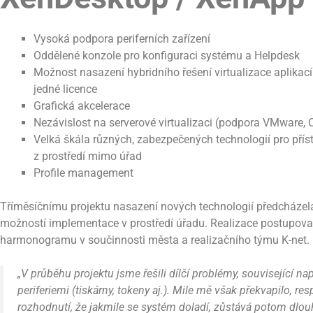
Vysoká podpora periferních zařízení
Oddělené konzole pro konfiguraci systému a Helpdesk
Možnost nasazení hybridního řešení virtualizace aplikací
jedné licence
Grafická akcelerace
Nezávislost na serverové virtualizaci (podpora VMware, Ci
Velká škála různých, zabezpečených technologií pro přís
z prostředí mimo úřad
Profile management
Tříměsíčnímu projektu nasazení nových technologií předcházel
možností implementace v prostředí úřadu. Realizace postupov
harmonogramu v součinnosti města a realizačního týmu K-net.
„V průběhu projektu jsme řešili dílčí problémy, související na
periferiemi (tiskárny, tokeny aj.). Mile mě však překvapilo, re
rozhodnutí, že jakmile se systém doladí, zůstává potom dlou