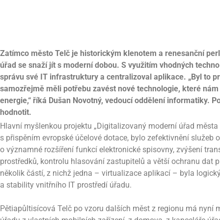
Zatímco město Telč je historickým klenotem a renesanční per
úřad se snaží jít s moderní dobou. S využitím vhodných techno
správu své IT infrastruktury a centralizoval aplikace. „Byl to p
samozřejmě měli potřebu zavést nové technologie, které nám u
energie,“ říká Dušan Novotný, vedoucí oddělení informatiky. P
hodnotit.
Hlavní myšlenkou projektu „Digitalizovaný moderní úřad města T
s přispěním evropské účelové dotace, bylo zefektivnění služeb
o významné rozšíření funkcí elektronické spisovny, zvýšení tra
prostředků, kontrolu hlasování zastupitelů a větší ochranu dat
několik částí, z nichž jedna – virtualizace aplikací – byla logi
a stability vnitřního IT prostředí úřadu.
Pětiapůltisícová Telč po vzoru dalších měst z regionu má nyní