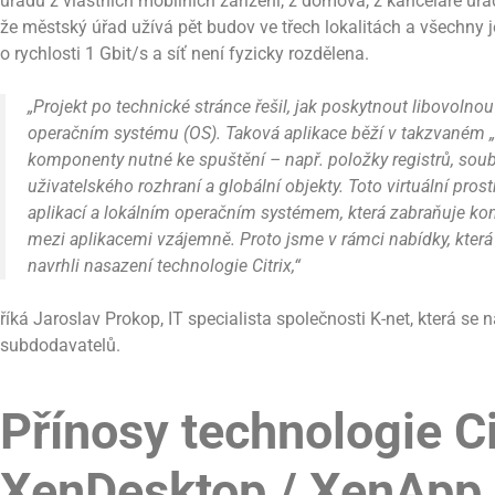
úřadu z vlastních mobilních zařízení, z domova, z kanceláře úřad
že městský úřad užívá pět budov ve třech lokalitách a všechny
o rychlosti 1 Gbit/s a síť není fyzicky rozdělena.
„Projekt po technické stránce řešil, jak poskytnout libovolnou
operačním systému (OS). Taková aplikace běží v takzvaném „
komponenty nutné ke spuštění – např. položky registrů, soub
uživatelského rozhraní a globální objekty. Toto virtuální pros
aplikací a lokálním operačním systémem, která zabraňuje kon
mezi aplikacemi vzájemně. Proto jsme v rámci nabídky, která 
navrhli nasazení technologie Citrix,“
říká Jaroslav Prokop, IT specialista společnosti K-net, která se n
subdodavatelů.
Přínosy technologie Ci
XenDesktop / XenApp