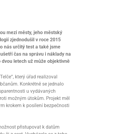
lou mezi městy, jeho městský
logií zjednodušil v roce 2015
ro nás určitý test a také jsme
šetří čas na správu i náklady na
o dvou letech už může objektivně
elče“, který úřad realizoval
 občanům. Konkrétně se jednalo
nsparentnosti u vydávaných
 proti možným útokům. Projekt měl
ckým krokem k posílení bezpečnosti
 možnost přistupovat k datům