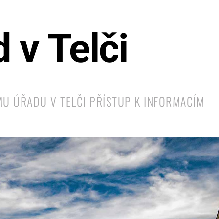
 v Telči
U ÚŘADU V TELČI PŘÍSTUP K INFORMACÍM