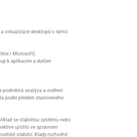
 a virtualizace desktopů v rámci
trix i Microsoft)
tup k aplikacím a datům
a podrobná analýza a ověření
ala podle předem stanoveného
příklad se stabilitou systému nebo
spektive ujistilo ve správném
hodobě stabilní. Klady rozhodně