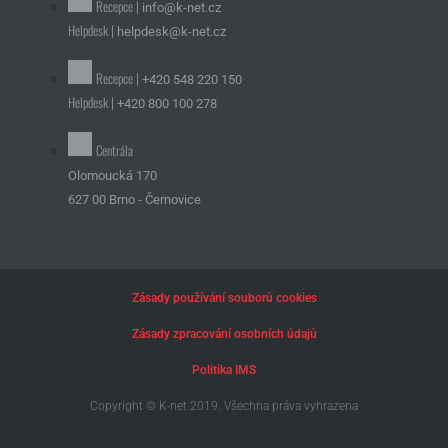
Recepce |
info@k-net.cz
Helpdesk |
helpdesk@k-net.cz
Recepce |
+420 548 220 150
Helpdesk |
+420 800 100 278
Centrála
Olomoucká 170
627 00 Brno - Černovice
Zásady používání souborů cookies
Zásady zpracování osobních údajů
Politika IMS
Copyright © K-net 2019. Všechna práva vyhrazena