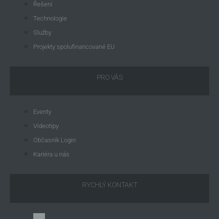
Řešení
Technologie
Služby
Projekty spolufinancované EU
PRO VÁS
Eventy
Videotipy
Občasník Login
Kariéra u nás
RYCHLÝ KONTAKT