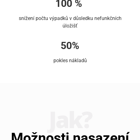
100 %
snížení počtu výpadků v důsledku nefunkčních
úložišť
50%
pokles nákladů
Jak?
Možnosti nasazení