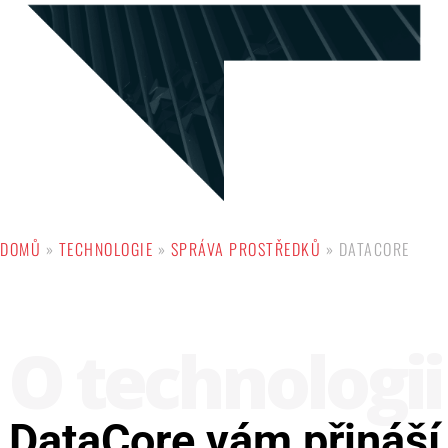
DOMŮ
»
TECHNOLOGIE
»
SPRÁVA PROSTŘEDKŮ
»
DATACORE
O techno­logii
DataCore vám přináší