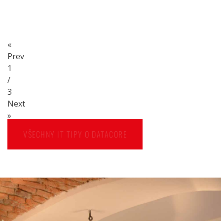
«
Prev
1
/
3
Next
»
VŠECHNY IT TIPY O DATACORE