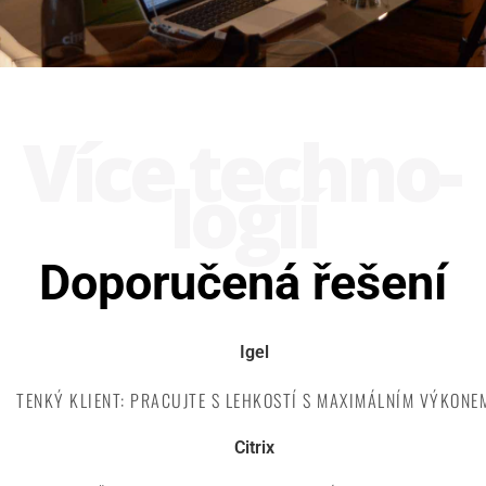
Více techno­
logií
Doporučená řešení
Igel
TENKÝ KLIENT: PRACUJTE S LEHKOSTÍ S MAXIMÁLNÍM VÝKONE
Citrix