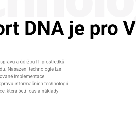
rt DNA je pro 
 správu a údržbu IT prostředků
du. Nasazení technologie lze
lokované implementace.
právu informačních technologií
e, která šetří čas a náklady