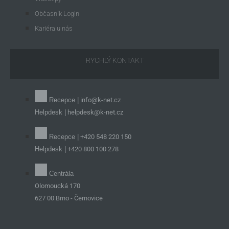
Občasník Login
Kariéra u nás
RYCHLÝ KONTAKT
Recepce |
info@k-net.cz
Helpdesk |
helpdesk@k-net.cz
Recepce |
+420 548 220 150
Helpdesk |
+420 800 100 278
Centrála
Olomoucká 170
627 00 Brno - Černovice