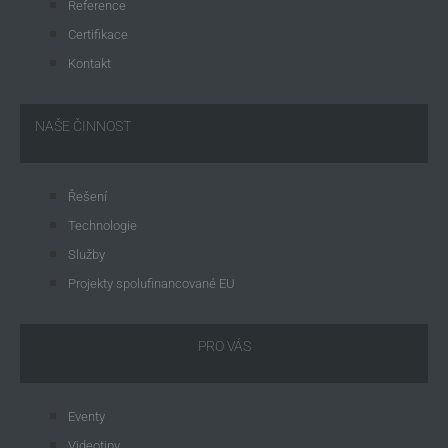
Reference
Certifikace
Kontakt
NAŠE ČINNOST
Řešení
Technologie
Služby
Projekty spolufinancované EU
PRO VÁS
Eventy
Videotipy