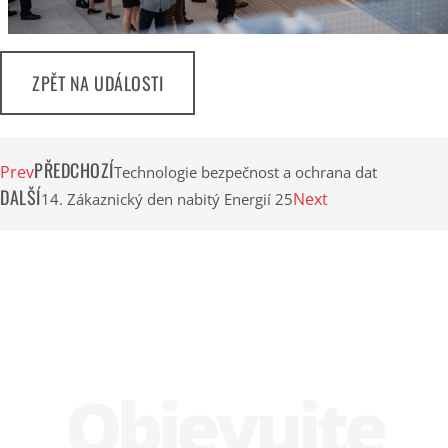
ZPĚT NA UDÁLOSTI
PŘEDCHOZÍ
Prev
Technologie bezpečnost a ochrana dat
DALŠÍ
Next
14. Zákaznický den nabitý Energií 25
Obje­vujte