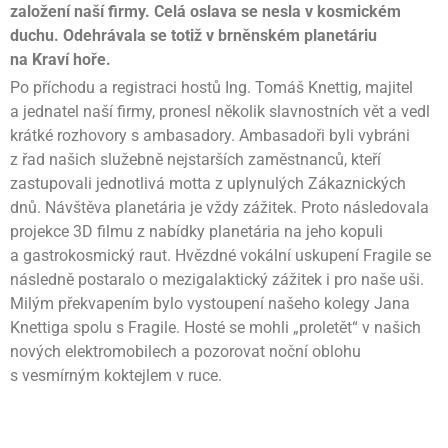
založení naší firmy. Celá oslava se nesla v kosmickém
duchu. Odehrávala se totiž v brněnském planetáriu
na Kraví hoře.
Po příchodu a registraci hostů Ing. Tomáš Knettig, majitel
a jednatel naší firmy, pronesl několik slavnostních vět a vedl
krátké rozhovory s ambasadory. Ambasadoři byli vybráni
z řad našich služebně nejstarších zaměstnanců, kteří
zastupovali jednotlivá motta z uplynulých Zákaznických
dnů. Návštěva planetária je vždy zážitek. Proto následovala
projekce 3D filmu z nabídky planetária na jeho kopuli
a gastrokosmický raut. Hvězdné vokální uskupení Fragile se
následně postaralo o mezigalaktický zážitek i pro naše uši.
Milým překvapením bylo vystoupení našeho kolegy Jana
Knettiga spolu s Fragile. Hosté se mohli „proletět“ v našich
nových elektromobilech a pozorovat noční oblohu
s vesmírným koktejlem v ruce.