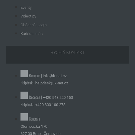
Eventy
Videotipy
Občasník Login
Kariéra u nás
RYCHLÝ KONTAKT
Recepce |
info@k-net.cz
Helpdesk |
helpdesk@k-net.cz
Recepce |
+420 548 220 150
Helpdesk |
+420 800 100 278
Centrála
Olomoucká 170
627 00 Brno - Černovice