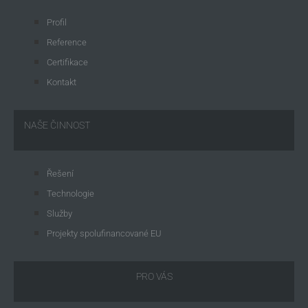
Profil
Reference
Certifikace
Kontakt
NAŠE ČINNOST
Řešení
Technologie
Služby
Projekty spolufinancované EU
PRO VÁS