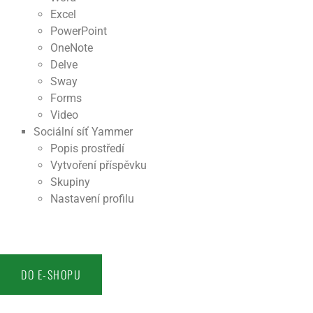
Excel
PowerPoint
OneNote
Delve
Sway
Forms
Video
Sociální síť Yammer
Popis prostředí
Vytvoření příspěvku
Skupiny
Nastavení profilu
DO E-SHOPU