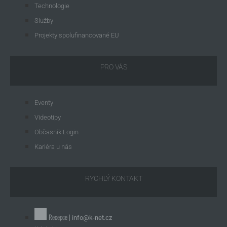
Technologie
Služby
Projekty spolufinancované EU
PRO VÁS
Eventy
Videotipy
Občasník Login
Kariéra u nás
RYCHLÝ KONTAKT
Recepce |
info@k-net.cz