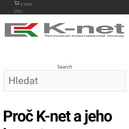
Přeskočit
E-SHOP
na
ÚČET
obsah
Search
Proč K-net a jeho