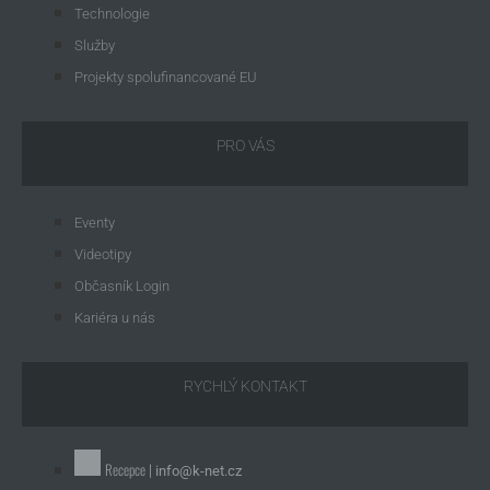
Technologie
Služby
Projekty spolufinancované EU
PRO VÁS
Eventy
Videotipy
Občasník Login
Kariéra u nás
RYCHLÝ KONTAKT
Recepce |
info@k-net.cz