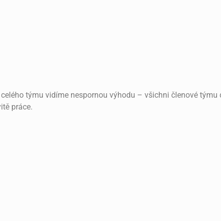
asti celého týmu vidíme nespornou výhodu – všichni členové týmu
itě práce.