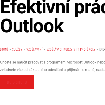
Efektivní prá
Outlook
DOMŮ
»
SLUŽBY
»
VZDĚLÁVÁNÍ
»
VZDĚLÁVACÍ KURZY V IT PRO ŠKOLY
»
EFE
Chcete se naučit pracovat s programem Microsoft Outlook nebo 
zvládnete vše od základního odesílání a přijímání e-mailů, nasta
DO E-SHOPU