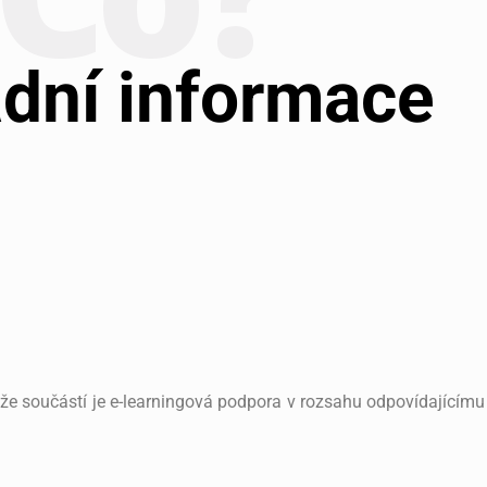
dní informace
ehože součástí je e-learningová podpora v rozsahu odpovídající