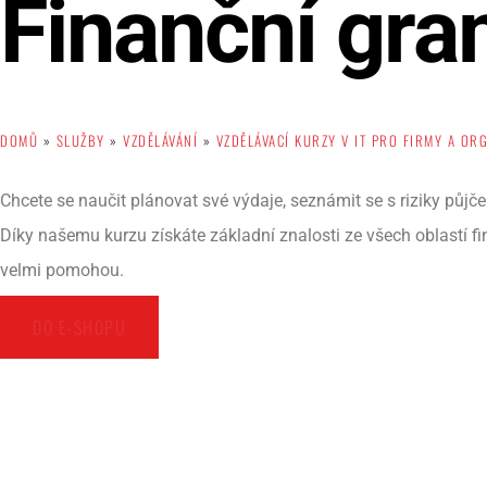
Finanční gr
DOMŮ
»
SLUŽBY
»
VZDĚLÁVÁNÍ
»
VZDĚLÁVACÍ KURZY V IT PRO FIRMY A OR
Chcete se naučit plánovat své výdaje, seznámit se s riziky půj
Díky našemu kurzu získáte základní znalosti ze všech oblastí fi
velmi pomohou.
DO E-SHOPU