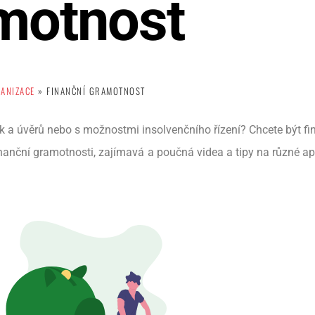
amotnost
GANIZACE
»
FINANČNÍ GRAMOTNOST
ček a úvěrů nebo s možnostmi insolvenčního řízení? Chcete být f
nanční gramotnosti, zajímavá a poučná videa a tipy na různé apl