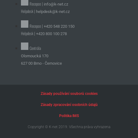
Recepce |
info@k-net.cz
Helpdesk |
helpdesk@k-net.cz
Recepce |
+420 548 220 150
Helpdesk |
+420 800 100 278
Centrála
Olomoucká 170
627 00 Brno - Černovice
Zásady používání souborů cookies
Zásady zpracování osobních údajů
Politika IMS
Copyright © K-net 2019. Všechna práva vyhrazena