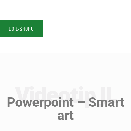
DO E-SHOPU
Videotip JL
Powerpoint – Smart
art