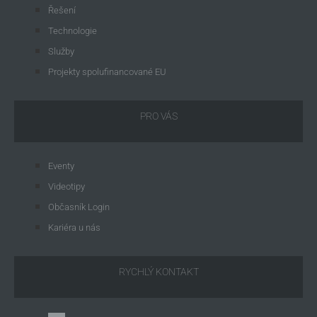
Řešení
Technologie
Služby
Projekty spolufinancované EU
PRO VÁS
Eventy
Videotipy
Občasník Login
Kariéra u nás
RYCHLÝ KONTAKT