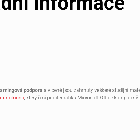
dní informace
earningová podpora
a v ceně jsou zahrnuty veškeré studijní mate
gramotnosti
, který řeší problematiku Microsoft Office komplexně.