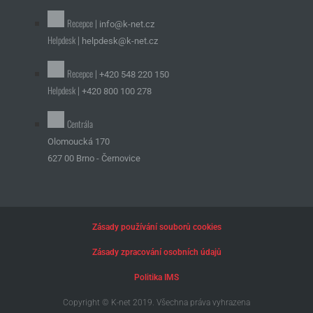
Recepce |
info@k-net.cz
Helpdesk |
helpdesk@k-net.cz
Recepce |
+420 548 220 150
Helpdesk |
+420 800 100 278
Centrála
Olomoucká 170
627 00 Brno - Černovice
Zásady používání souborů cookies
Zásady zpracování osobních údajů
Politika IMS
Copyright © K-net 2019. Všechna práva vyhrazena