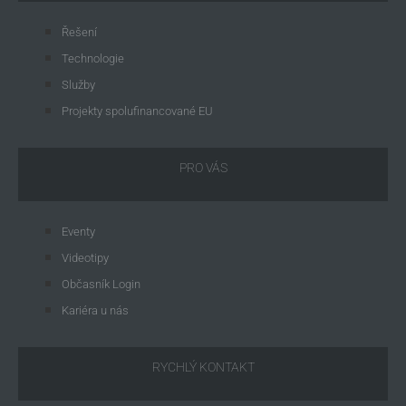
Řešení
Technologie
Služby
Projekty spolufinancované EU
PRO VÁS
Eventy
Videotipy
Občasník Login
Kariéra u nás
RYCHLÝ KONTAKT