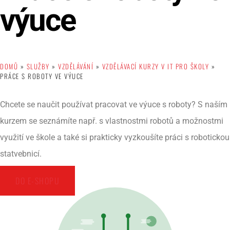
výuce
DOMŮ
»
SLUŽBY
»
VZDĚLÁVÁNÍ
»
VZDĚLÁVACÍ KURZY V IT PRO ŠKOLY
»
PRÁCE S ROBOTY VE VÝUCE
Chcete se naučit používat pracovat ve výuce s roboty? S naším
kurzem se seznámíte např. s vlastnostmi robotů a možnostmi
využití ve škole a také si prakticky vyzkoušíte práci s robotickou
statvebnicí.
DO E-SHOPU