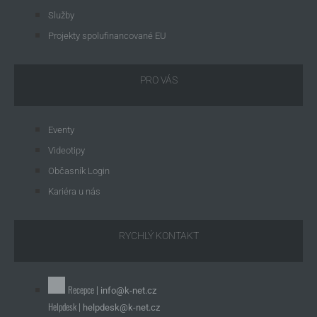
Služby
Projekty spolufinancované EU
PRO VÁS
Eventy
Videotipy
Občasník Login
Kariéra u nás
RYCHLÝ KONTAKT
Recepce |
info@k-net.cz
Helpdesk |
helpdesk@k-net.cz