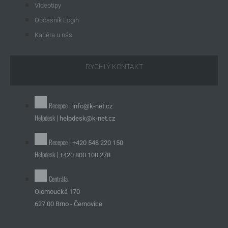
Videotipy
Občasník Login
Kariéra u nás
RYCHLÝ KONTAKT
Recepce |
info@k-net.cz
Helpdesk |
helpdesk@k-net.cz
Recepce |
+420 548 220 150
Helpdesk |
+420 800 100 278
Centrála
Olomoucká 170
627 00 Brno - Černovice