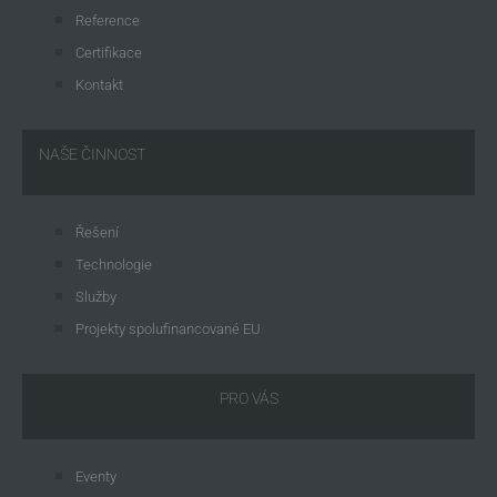
Reference
Certifikace
Kontakt
NAŠE ČINNOST
Řešení
Technologie
Služby
Projekty spolufinancované EU
PRO VÁS
Eventy