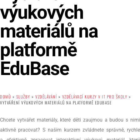
výukových
materiálů na
platformě
EduBase
DOMŮ
»
SLUŽBY
»
VZDĚLÁVÁNÍ
»
VZDĚLÁVACÍ KURZY V IT PRO ŠKOLY
»
VYTVÁŘENÍ VÝUKOVÝCH MATERIÁLŮ NA PLATFORMĚ EDUBASE
Chcete vytvářet materiály, které děti zaujmou a budou s nimi
aktivně pracovat? S naším kurzem zvládnete správně, rychle
a efektivně zpracovat interaktivní výukový materiál, který