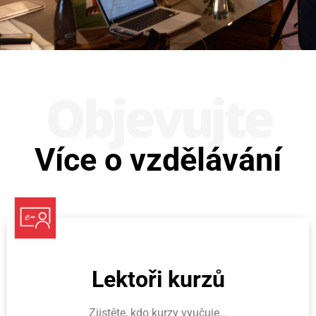
Obje­vujte
Více o vzdělávání
Lektoři kurzů
Zjistěte, kdo kurzy vyučuje…