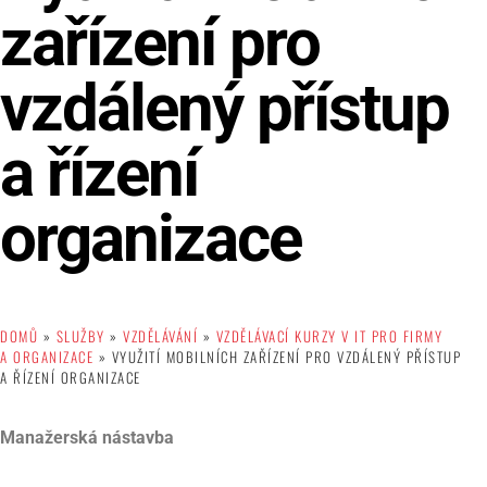
zařízení pro
vzdálený přístup
a řízení
organizace
DOMŮ
»
SLUŽBY
»
VZDĚLÁVÁNÍ
»
VZDĚLÁVACÍ KURZY V IT PRO FIRMY
A ORGANIZACE
»
VYUŽITÍ MOBILNÍCH ZAŘÍZENÍ PRO VZDÁLENÝ PŘÍSTUP
A ŘÍZENÍ ORGANIZACE
Manažerská nástavba