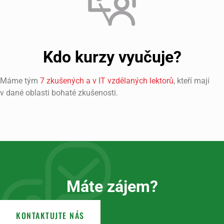
Kdo kurzy vyučuje?
Máme tým
7 zkušených a v IT vzdělaných lektorů
, kteří mají
v dané oblasti bohaté zkušenosti.
Máte zájem?
KONTAKTUJTE NÁS