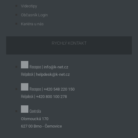
Videotipy
Občasník Login
Kariéra u nás
RYCHLÝ KONTAKT
Recepce |
info@k-net.cz
Helpdesk |
helpdesk@k-net.cz
Recepce |
+420 548 220 150
Helpdesk |
+420 800 100 278
Centrála
Olomoucká 170
627 00 Brno - Černovice