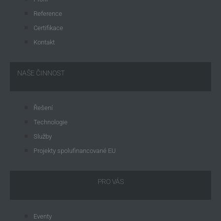
Reference
Certifikace
Kontakt
NAŠE ČINNOST
Řešení
Technologie
Služby
Projekty spolufinancované EU
PRO VÁS
Eventy