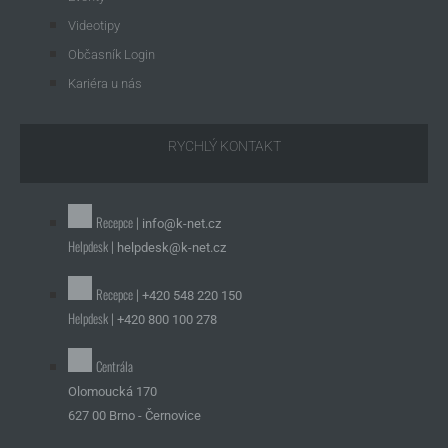
Videotipy
Občasník Login
Kariéra u nás
RYCHLÝ KONTAKT
Recepce |
info@k-net.cz
Helpdesk |
helpdesk@k-net.cz
Recepce |
+420 548 220 150
Helpdesk |
+420 800 100 278
Centrála
Olomoucká 170
627 00 Brno - Černovice