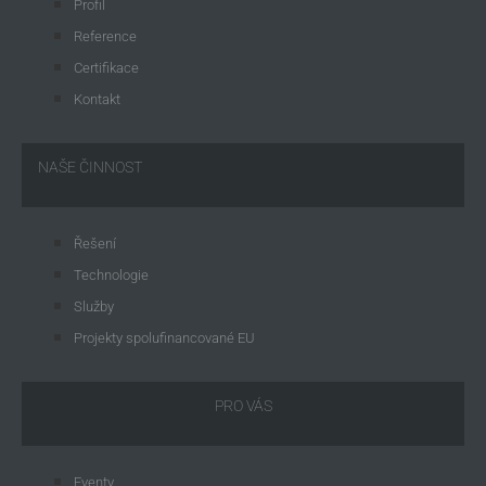
Profil
Reference
Certifikace
Kontakt
NAŠE ČINNOST
Řešení
Technologie
Služby
Projekty spolufinancované EU
PRO VÁS
Eventy