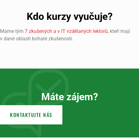
Kdo kurzy vyučuje?
Máme tým
7 zkušených a v IT vzdělaných lektorů
, kteří mají
v dané oblasti bohaté zkušenosti.
Máte zájem?
KONTAKTUJTE NÁS