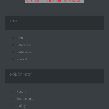
Facebook-f
Linkedin-in
Youtube
O NÁS
Profil
Reference
Certifikace
Kontakt
NAŠE ČINNOST
Řešení
Technologie
Služby