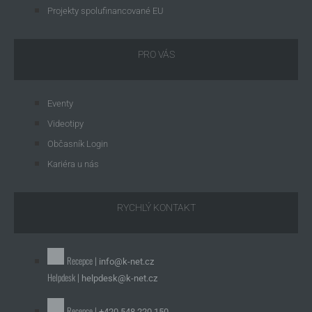
Projekty spolufinancované EU
PRO VÁS
Eventy
Videotipy
Občasník Login
Kariéra u nás
RYCHLÝ KONTAKT
Recepce |
info@k-net.cz
Helpdesk |
helpdesk@k-net.cz
Recepce |
+420 548 220 150