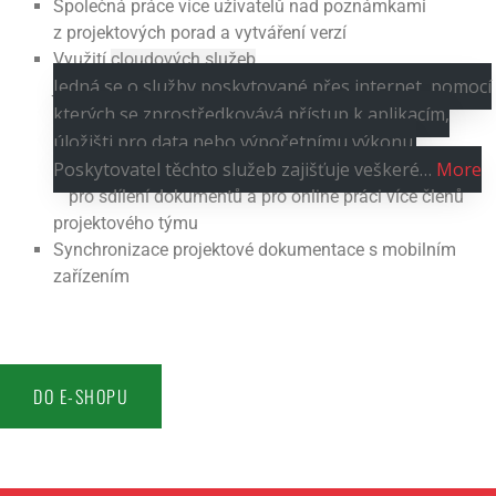
Společná práce více uživatelů nad poznámkami
z projektových porad a vytváření verzí
Využití
cloudových služeb
Jedná se o služby poskytované přes internet, pomocí
kterých se zprostředkovává přístup k aplikacím,
úložišti pro data nebo výpočetnímu výkonu.
Poskytovatel těchto služeb zajišťuje veškeré…
More
pro sdílení dokumentů a pro online práci více členů
projektového týmu
Synchronizace projektové dokumentace s mobilním
zařízením
DO E-SHOPU