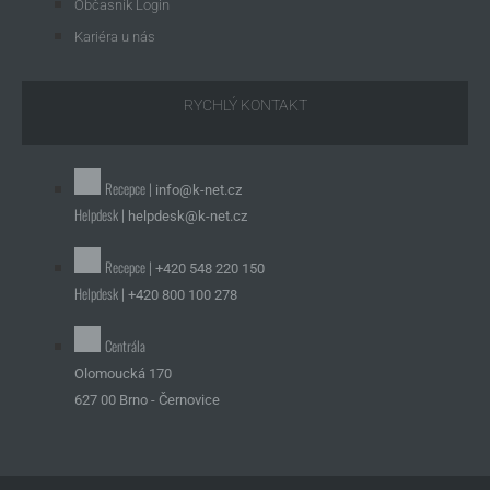
Občasník Login
Kariéra u nás
RYCHLÝ KONTAKT
Recepce |
info@k-net.cz
Helpdesk |
helpdesk@k-net.cz
Recepce |
+420 548 220 150
Helpdesk |
+420 800 100 278
Centrála
Olomoucká 170
627 00 Brno - Černovice