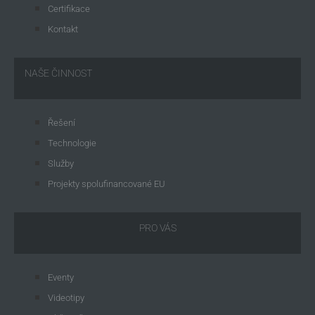
Certifikace
Kontakt
NAŠE ČINNOST
Řešení
Technologie
Služby
Projekty spolufinancované EU
PRO VÁS
Eventy
Videotipy