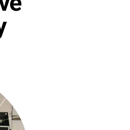
vé
y
N