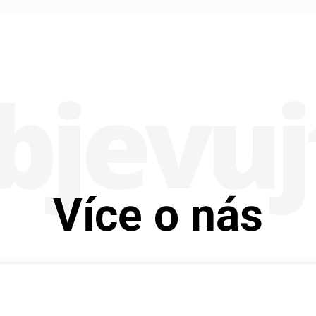
bje­vuj
Více o nás