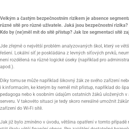
Velkým a častým bezpečnostním rizikem je absence segmentace
různé sítě pro různé uživatele. Jaká jsou bezpečnostní rizika?
Kdo by (ne)měl mít do sítě přístup? Jak lze segmentaci sítě zaj
Jde zřejmě o největší problém analyzovaných škol, který ve vět
řešení. Lokální síť je poskládána z levných síťových prvků, neu
není rozdělená na různé logické úseky (například pro administra
apod.).
Díky tomu se může například šikovný žák ze svého zařízení neb
i k informacím, ke kterým by neměl mít přístup, například do š
pedagoga nebo k osobním údajům ostatních žáků uložených v a
serveru. V takovéto situaci je tedy skoro nereálné umožnit žák
zařízení do Wi-Fi sítě.
Jak již bylo zmíněno v úvodu, většina opatření v tomto případě 
stát školu větší finanční obnos. Pro zajištění dostatečné bezpe