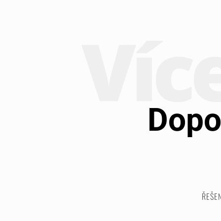
Víc
Dopo
ŘEŠE