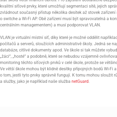
kvalitní síťové prvky, které umožňují segmentaci sítě, jejich spr
zvládnout současný přístup několika desítek až stovek zařízen
o switche a Wi-Fi AP. Obě zařízení musí být spravovatelná a ko
centrálním managementem) a musí podporovat VLAN.
VLAN je virtuální místní síť, díky které je možné oddělit napříkl
počítačů a serverů, sloužících administrativě školy. Jedná se nap
databáze, citlivé dokumenty apod. Ve škole si tak můžete vybudo
„žáci“, „hosté“ a podobně, které se nebudou vzájemně ovlivňov
monitoring těchto síťových prvků v celé škole, protože se většino
Ve větší škole mohou být klidně desítky přípojných bodů Wi-Fi a
o tom, jestli tyto prvky správně fungují. K tomu mohou sloužit 
a služby, jako je například naše služba
netGuard
.