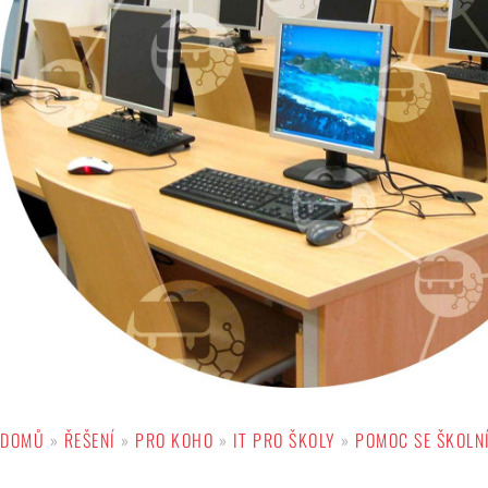
DOMŮ
»
ŘEŠENÍ
»
PRO KOHO
»
IT PRO ŠKOLY
»
POMOC SE ŠKOLN