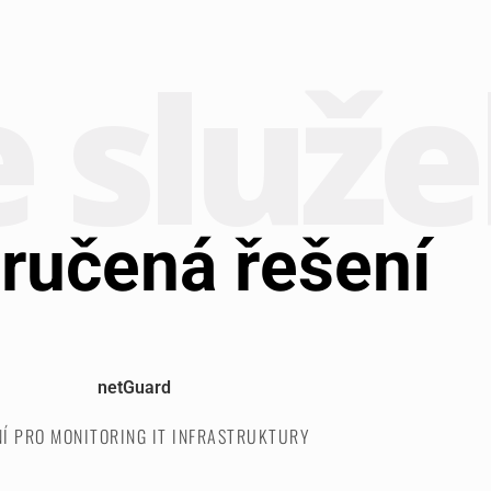
e služ
ručená řešení
netGuard
NÍ PRO MONITORING IT INFRASTRUKTURY