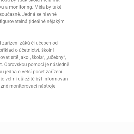
ávu a monitoring. Měla by také
í současně. Jedná se hlavně
nfigurovatelná (ideálně nějakým
ad zařízení žáků či učeben od
říklad o účetnictví, školní
vat sítě jako „škola“, „učebny“,
at. Obrovskou pomocí je následně
u jedná o větší počet zařízení.
 je velmi důležité být informován
různé monitorovací nástroje