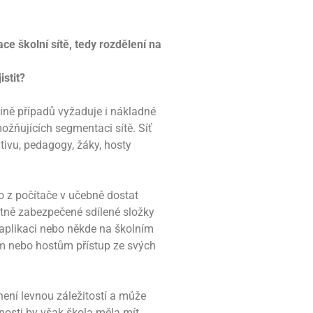
 školní sítě, tedy rozdělení na
istit?
šině případů vyžaduje i nákladné
možňujících segmentaci sítě. Síť
tivu, pedagogy, žáky, hosty
o z počítače v učebně dostat
patně zabezpečené sdílené složky
plikaci nebo někde na školním
ům nebo hostům přístup ze svých
není levnou záležitostí a může
čnosti by však škola měla mít